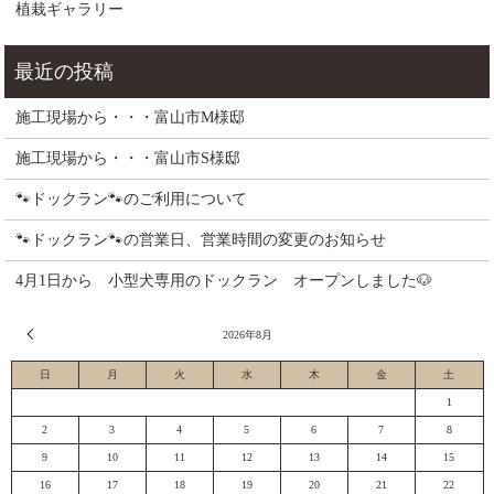
植栽ギャラリー
施工現場から・・・富山市M様邸
施工現場から・・・富山市S様邸
🐾ドックラン🐾のご利用について
🐾ドックラン🐾の営業日、営業時間の変更のお知らせ
4月1日から 小型犬専用のドックラン オープンしました🐶
« 7月
2026年8月
日
月
火
水
木
金
土
1
2
3
4
5
6
7
8
9
10
11
12
13
14
15
16
17
18
19
20
21
22