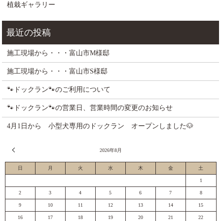
植栽ギャラリー
施工現場から・・・富山市M様邸
施工現場から・・・富山市S様邸
🐾ドックラン🐾のご利用について
🐾ドックラン🐾の営業日、営業時間の変更のお知らせ
4月1日から 小型犬専用のドックラン オープンしました🐶
« 7月
2026年8月
日
月
火
水
木
金
土
1
2
3
4
5
6
7
8
9
10
11
12
13
14
15
16
17
18
19
20
21
22