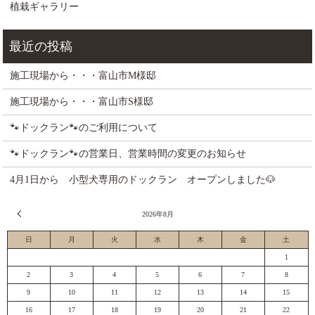
植栽ギャラリー
施工現場から・・・富山市M様邸
施工現場から・・・富山市S様邸
🐾ドックラン🐾のご利用について
🐾ドックラン🐾の営業日、営業時間の変更のお知らせ
4月1日から 小型犬専用のドックラン オープンしました🐶
« 7月
2026年8月
日
月
火
水
木
金
土
1
2
3
4
5
6
7
8
9
10
11
12
13
14
15
16
17
18
19
20
21
22