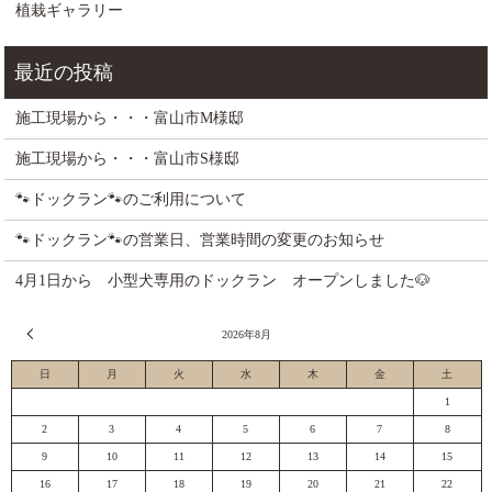
植栽ギャラリー
施工現場から・・・富山市M様邸
施工現場から・・・富山市S様邸
🐾ドックラン🐾のご利用について
🐾ドックラン🐾の営業日、営業時間の変更のお知らせ
4月1日から 小型犬専用のドックラン オープンしました🐶
« 7月
2026年8月
日
月
火
水
木
金
土
1
2
3
4
5
6
7
8
9
10
11
12
13
14
15
16
17
18
19
20
21
22