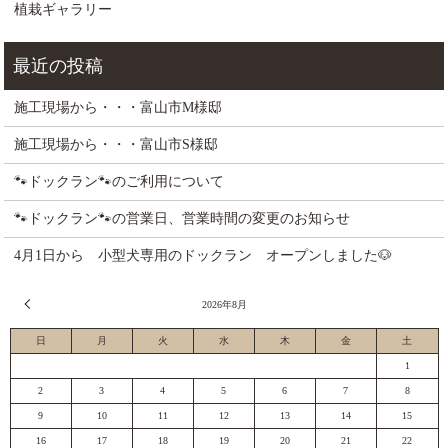
植栽ギャラリー
施工現場から・・・富山市M様邸
施工現場から・・・富山市S様邸
🐾ドックラン🐾のご利用について
🐾ドックラン🐾の営業日、営業時間の変更のお知らせ
4月1日から 小型犬専用のドックラン オープンしました🐶
« 7月
2026年8月
日
月
火
水
木
金
土
1
2
3
4
5
6
7
8
9
10
11
12
13
14
15
16
17
18
19
20
21
22